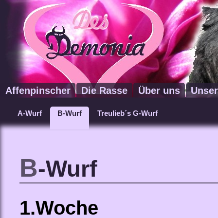
Affenpinscher
Die Rasse
Über uns
Unser
A-Wurf
B-Wurf
Treulieb´s G-Wurf
B
-Wurf
1.Woche